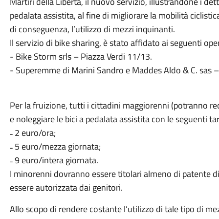
Martiri della Libertà, il nuovo servizio, illustrandone i de
pedalata assistita, al fine di migliorare la mobilità ciclisti
di conseguenza, l’utilizzo di mezzi inquinanti.
Il servizio di bike sharing, è stato affidato ai seguenti op
- Bike Storm srls – Piazza Verdi 11/13.
- Superemme di Marini Sandro e Maddes Aldo & C. sas –
Per la fruizione, tutti i cittadini maggiorenni (potranno r
e noleggiare le bici a pedalata assistita con le seguenti tar
˗ 2 euro/ora;
˗ 5 euro/mezza giornata;
˗ 9 euro/intera giornata.
I minorenni dovranno essere titolari almeno di patente di 
essere autorizzata dai genitori.
Allo scopo di rendere costante l’utilizzo di tale tipo di m