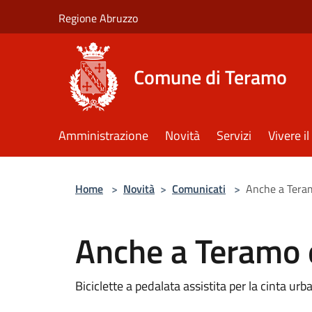
Salta al contenuto principale
Regione Abruzzo
Comune di Teramo
Amministrazione
Novità
Servizi
Vivere 
Home
>
Novità
>
Comunicati
>
Anche a Teram
Anche a Teramo 
Biciclette a pedalata assistita per la cinta ur