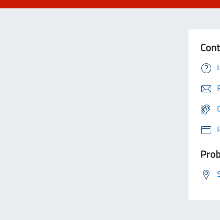
Cont
Prob