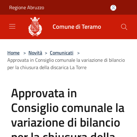
Salta al contenuto principale
Regione Abruzzo
Comune di Teramo
Home
>
Novità
>
Comunicati
>
Approvata in Consiglio comunale la variazione di bilancio
per la chiusura della discarica La Torre
Approvata in
Consiglio comunale la
variazione di bilancio
per la chiusura della