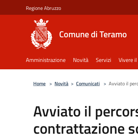
Salta al contenuto principale
Regione Abruzzo
Comune di Teramo
Amministrazione
Novità
Servizi
Vivere 
Home
>
Novità
>
Comunicati
>
Avviato il per
Avviato il perco
contrattazione s