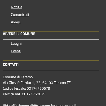
Notizie
Comunicati
Avvisi
VIVERE IL COMUNE
Luoghi
Eventi
CONTATTI
Comune di Teramo
Via Giosuè Carducci, 33, 64100 Teramo TE
Codice Fiscale: 00174750679
Partita IVA: 00174750679
PEC:
affarigenerali@comune.teramo.pecpa.it