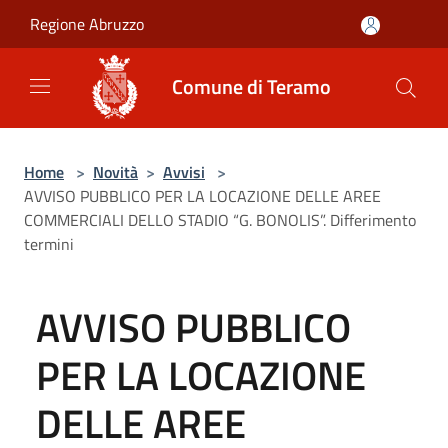
Salta al contenuto principale
Regione Abruzzo
Comune di Teramo
Home
>
Novità
>
Avvisi
>
AVVISO PUBBLICO PER LA LOCAZIONE DELLE AREE
COMMERCIALI DELLO STADIO “G. BONOLIS”. Differimento
termini
AVVISO PUBBLICO
PER LA LOCAZIONE
DELLE AREE