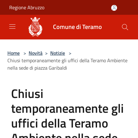
Salta al contenuto principale
Regione Abruzzo
Comune di Teramo
Home
>
Novità
>
Notizie
>
Chiusi temporaneamente gli uffici della Teramo Ambiente
nella sede di piazza Garibaldi
Chiusi
temporaneamente gli
uffici della Teramo
Ambiente nella sede