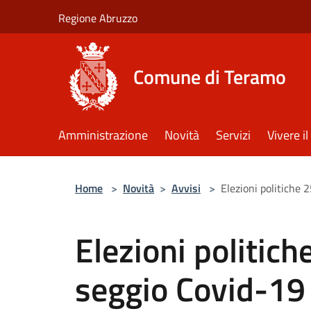
Salta al contenuto principale
Regione Abruzzo
Comune di Teramo
Amministrazione
Novità
Servizi
Vivere 
Home
>
Novità
>
Avvisi
>
Elezioni politiche 
Elezioni politich
seggio Covid-19 