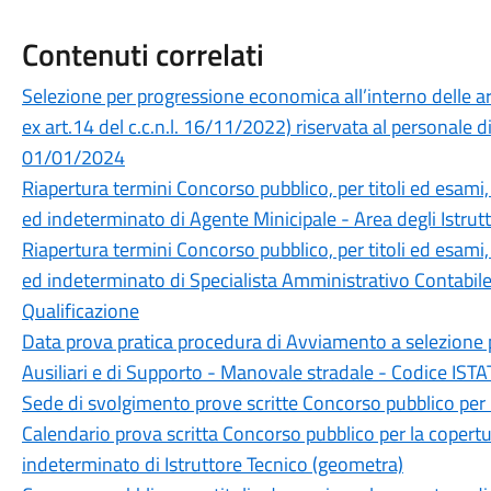
Contenuti correlati
Selezione per progressione economica all’interno delle ar
ex art.14 del c.c.n.l. 16/11/2022) riservata al personal
01/01/2024
Riapertura termini Concorso pubblico, per titoli ed esami
ed indeterminato di Agente Minicipale - Area degli Istrutt
Riapertura termini Concorso pubblico, per titoli ed esami
ed indeterminato di Specialista Amministrativo Contabile 
Qualificazione
Data prova pratica procedura di Avviamento a selezione p
Ausiliari e di Supporto - Manovale stradale - Codice ISTA
Sede di svolgimento prove scritte Concorso pubblico per la
Calendario prova scritta Concorso pubblico per la copert
indeterminato di Istruttore Tecnico (geometra)