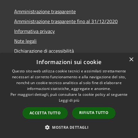
Amministrazione trasparente
Amministrazione trasparente fino al 31/12/2020
Informativa privacy
Note legali
Dichiarazione di accessibilità
×
Informazioni sui cookie
Questo sito web utilizza cookie tecnici e assimilati strettamente
necessari al corretto funzionamento e alla navigazione del sito,
RSS
Copyright © 2026 • Comune di
nonché un cookie tecnico analitico al solo fine di elaborare
Accessibilità
Teramo • Powered by
informazioni statistiche, aggregate e anonime.
Per maggiori dettagli, può consultare la cookie policy al seguente
Privacy
Municipium
Accesso
•
Leggi di più
Cookie
redazione
Mappa del sito
RIFIUTA TUTTO
ACCETTA TUTTO
Area riservata ai
dipendenti
MOSTRA DETTAGLI