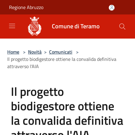
Salta al contenuto principale
Regione Abruzzo
Comune di Teramo
Home
>
Novità
>
Comunicati
>
Il progetto biodigestore ottiene la convalida definitiva
attraverso l'AIA
Il progetto
biodigestore ottiene
la convalida definitiva
attraverso l'AIA