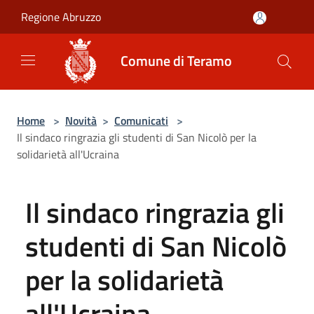
Salta al contenuto principale
Regione Abruzzo
Comune di Teramo
Home
>
Novità
>
Comunicati
>
Il sindaco ringrazia gli studenti di San Nicolò per la
solidarietà all'Ucraina
Il sindaco ringrazia gli
studenti di San Nicolò
per la solidarietà
all'Ucraina