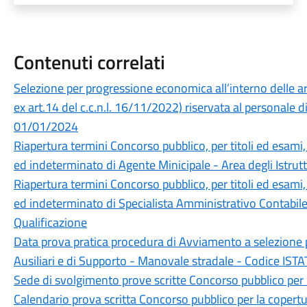
Contenuti correlati
Selezione per progressione economica all’interno delle ar
ex art.14 del c.c.n.l. 16/11/2022) riservata al personal
01/01/2024
Riapertura termini Concorso pubblico, per titoli ed esami
ed indeterminato di Agente Minicipale - Area degli Istrutt
Riapertura termini Concorso pubblico, per titoli ed esami
ed indeterminato di Specialista Amministrativo Contabile 
Qualificazione
Data prova pratica procedura di Avviamento a selezione p
Ausiliari e di Supporto - Manovale stradale - Codice ISTA
Sede di svolgimento prove scritte Concorso pubblico per la
Calendario prova scritta Concorso pubblico per la copert