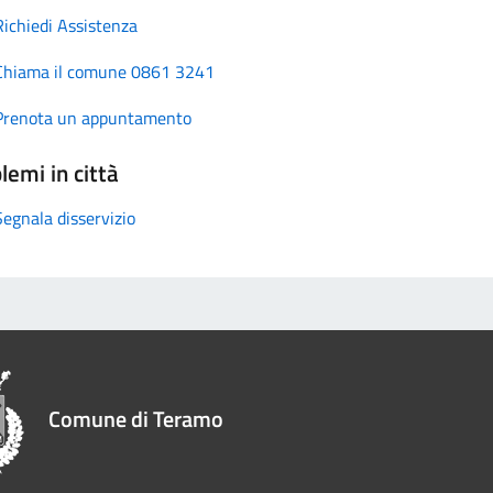
Richiedi Assistenza
Chiama il comune 0861 3241
Prenota un appuntamento
lemi in città
Segnala disservizio
Comune di Teramo