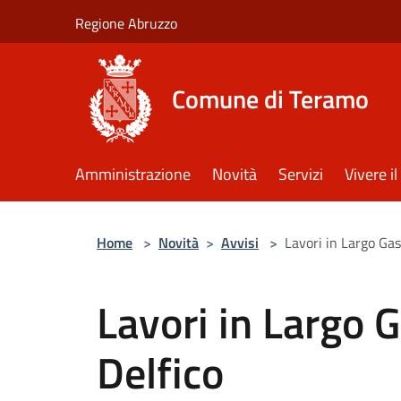
Salta al contenuto principale
Regione Abruzzo
Comune di Teramo
Amministrazione
Novità
Servizi
Vivere 
Home
>
Novità
>
Avvisi
>
Lavori in Largo Gas
Lavori in Largo 
Delfico