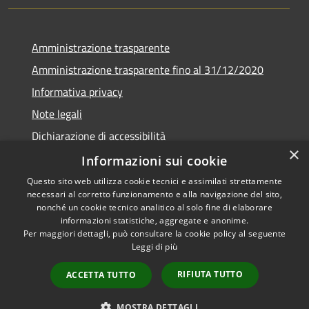
Amministrazione trasparente
Amministrazione trasparente fino al 31/12/2020
Informativa privacy
Note legali
Dichiarazione di accessibilità
×
Informazioni sui cookie
Questo sito web utilizza cookie tecnici e assimilati strettamente
necessari al corretto funzionamento e alla navigazione del sito,
RSS
Copyright © 2026 • Comune di
nonché un cookie tecnico analitico al solo fine di elaborare
Accessibilità
Teramo • Powered by
informazioni statistiche, aggregate e anonime.
Per maggiori dettagli, può consultare la cookie policy al seguente
Privacy
Municipium
Accesso
•
Leggi di più
Cookie
redazione
Mappa del sito
RIFIUTA TUTTO
ACCETTA TUTTO
Area riservata ai
dipendenti
MOSTRA DETTAGLI