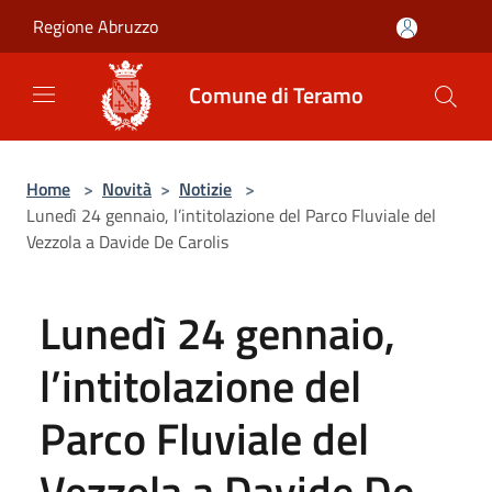
Salta al contenuto principale
Regione Abruzzo
Comune di Teramo
Home
>
Novità
>
Notizie
>
Lunedì 24 gennaio, l’intitolazione del Parco Fluviale del
Vezzola a Davide De Carolis
Lunedì 24 gennaio,
l’intitolazione del
Parco Fluviale del
Vezzola a Davide De