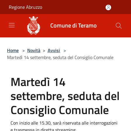
Salta al contenuto principale
Regione Abruzzo
Comune di Teramo
Home
>
Novità
>
Avvisi
>
Martedì 14 settembre, seduta del Consiglio Comunale
Martedì 14
settembre, seduta del
Consiglio Comunale
Con inizio alle 15.30, sarà riservata alle interrogazioni
e trasmessa in diretta streaming