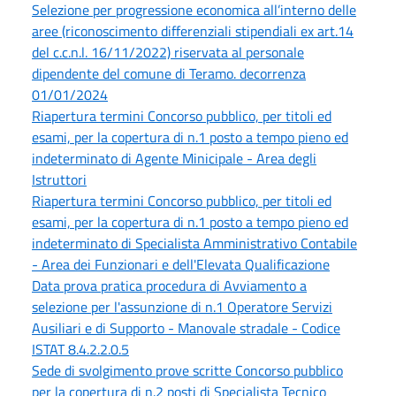
Selezione per progressione economica all’interno delle
aree (riconoscimento differenziali stipendiali ex art.14
del c.c.n.l. 16/11/2022) riservata al personale
dipendente del comune di Teramo. decorrenza
01/01/2024
Riapertura termini Concorso pubblico, per titoli ed
esami, per la copertura di n.1 posto a tempo pieno ed
indeterminato di Agente Minicipale - Area degli
Istruttori
Riapertura termini Concorso pubblico, per titoli ed
esami, per la copertura di n.1 posto a tempo pieno ed
indeterminato di Specialista Amministrativo Contabile
- Area dei Funzionari e dell'Elevata Qualificazione
Data prova pratica procedura di Avviamento a
selezione per l'assunzione di n.1 Operatore Servizi
Ausiliari e di Supporto - Manovale stradale - Codice
ISTAT 8.4.2.2.0.5
Sede di svolgimento prove scritte Concorso pubblico
per la copertura di n.2 posti di Specialista Tecnico