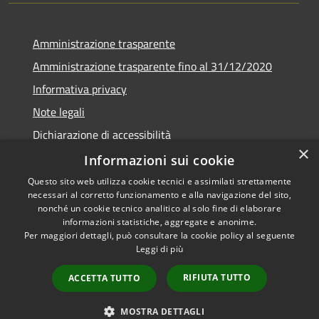
Amministrazione trasparente
Amministrazione trasparente fino al 31/12/2020
Informativa privacy
Note legali
Dichiarazione di accessibilità
×
Informazioni sui cookie
Questo sito web utilizza cookie tecnici e assimilati strettamente
necessari al corretto funzionamento e alla navigazione del sito,
RSS
Copyright © 2026 • Comune di
nonché un cookie tecnico analitico al solo fine di elaborare
Accessibilità
Teramo • Powered by
informazioni statistiche, aggregate e anonime.
Per maggiori dettagli, può consultare la cookie policy al seguente
Privacy
Municipium
Accesso
•
Leggi di più
Cookie
redazione
Mappa del sito
RIFIUTA TUTTO
ACCETTA TUTTO
Area riservata ai
dipendenti
MOSTRA DETTAGLI