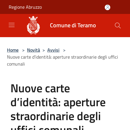
Salta al contenuto principale
Regione Abruzzo
Comune di Teramo
Home
>
Novità
>
Avvisi
>
Nuove carte d’identità: aperture straordinarie degli uffici
comunali
Nuove carte
d’identità: aperture
straordinarie degli
uffici comunali