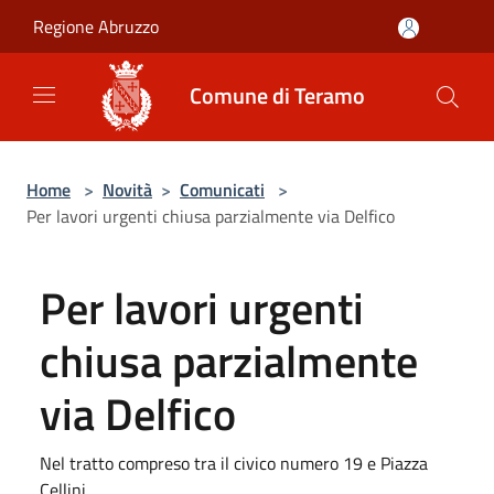
Salta al contenuto principale
Regione Abruzzo
Comune di Teramo
Home
>
Novità
>
Comunicati
>
Per lavori urgenti chiusa parzialmente via Delfico
Per lavori urgenti
chiusa parzialmente
via Delfico
Nel tratto compreso tra il civico numero 19 e Piazza
Cellini