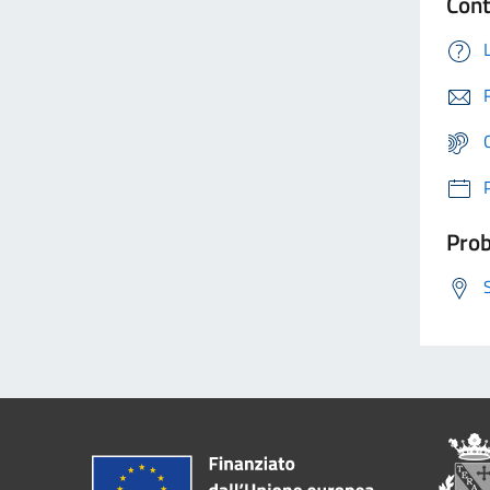
Cont
Prob