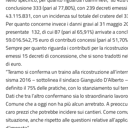
conclusione 333 (pari al 77,80%), con 239 decreti emessi p
43.115.831, con un incidenza sul totale del cratere del 3
Per quanto concerne invece i danni gravi al 31 maggio 2
presentate 132, di cui 87 (pari al 65,91%) arrivate a conc
59.016.542,75 euro di contributi concessi (pari al 51,70
Sempre per quanto riguarda i contributi per la ricostruzi
emessi 15 decreti di concessione, che si sono tradotti nel
di euro.
“Teramo si conferma un traino alla ricostruzione all’inter
sisma 2016 – sottolinea il sindaco Gianguido D’Alberto – 
definito il 75% delle pratiche, con lo stanziamento sul terr
Dati che tra l’altro confermano sia lo straordinario lavoro 
Comune che a oggi non ha più alcun arretrato. A preoccupar
caro prezzi che potrebbe incidere sui cantieri. Come c
situazione, anche rispetto alle questioni relative all’appl
d’imposta”.