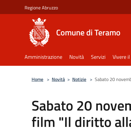
Salta al contenuto principale
Regione Abruzzo
Comune di Teramo
Amministrazione
Novità
Servizi
Vivere 
Home
>
Novità
>
Notizie
>
Sabato 20 novembre
Sabato 20 novem
film "Il diritto al