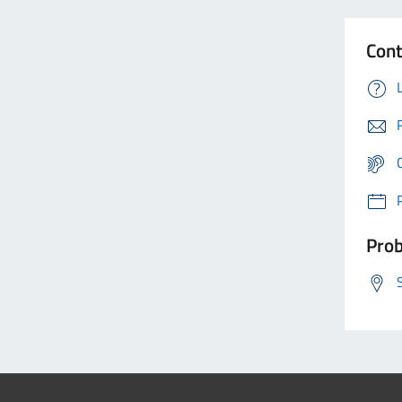
Cont
Prob