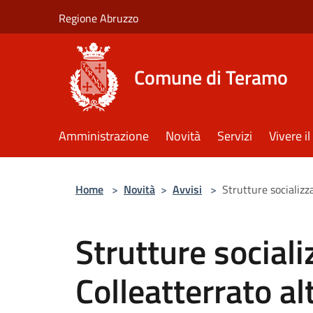
Salta al contenuto principale
Regione Abruzzo
Comune di Teramo
Amministrazione
Novità
Servizi
Vivere 
Home
>
Novità
>
Avvisi
>
Strutture socializz
Strutture sociali
Colleatterrato al