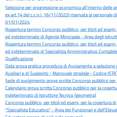
Selezione per progressione economica all’interno delle ar
ex art.14 del c.c.n.l. 16/11/2022) riservata al personal
01/01/2024
Riapertura termini Concorso pubblico, per titoli ed esami
ed indeterminato di Agente Minicipale - Area degli Istrutt
Riapertura termini Concorso pubblico, per titoli ed esami
ed indeterminato di Specialista Amministrativo Contabile 
Qualificazione
Data prova pratica procedura di Avviamento a selezione p
Ausiliari e di Supporto - Manovale stradale - Codice ISTA
Sede di svolgimento prove scritte Concorso pubblico per la
Calendario prova scritta Concorso pubblico per la copert
indeterminato di Istruttore Tecnico (geometra)
Concorso pubblico, per titoli ed esami, per la copertura d
"Specialista Educativo" - Area dei Funzionari e dell'Eleva