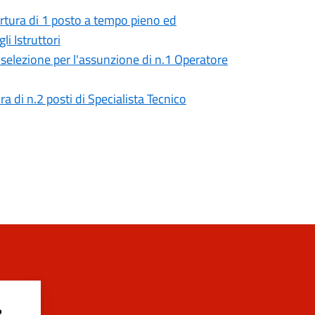
ertura di 1 posto a tempo pieno ed
i Istruttori
selezione per l'assunzione di n.1 Operatore
a di n.2 posti di Specialista Tecnico
?