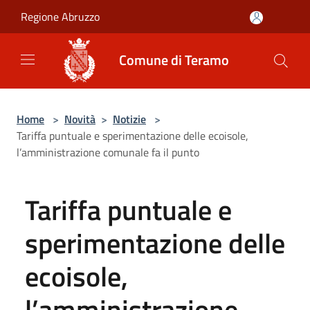
Salta al contenuto principale
Regione Abruzzo
Comune di Teramo
Home
>
Novità
>
Notizie
>
Tariffa puntuale e sperimentazione delle ecoisole,
l’amministrazione comunale fa il punto
Tariffa puntuale e
sperimentazione delle
ecoisole,
l’amministrazione