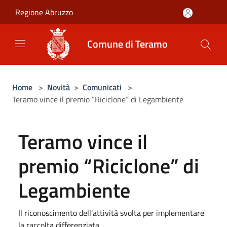
Salta al contenuto principale
Regione Abruzzo
Comune di Teramo
Home
>
Novità
>
Comunicati
>
Teramo vince il premio “Riciclone” di Legambiente
Teramo vince il
premio “Riciclone” di
Legambiente
Il riconoscimento dell'attività svolta per implementare
la raccolta differenziata