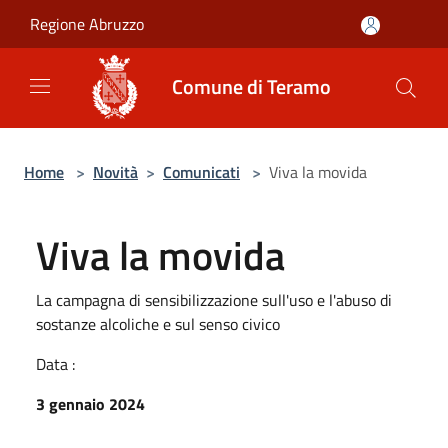
Salta al contenuto principale
Regione Abruzzo
Comune di Teramo
Home
>
Novità
>
Comunicati
>
Viva la movida
Viva la movida
La campagna di sensibilizzazione sull'uso e l'abuso di
sostanze alcoliche e sul senso civico
Data :
3 gennaio 2024