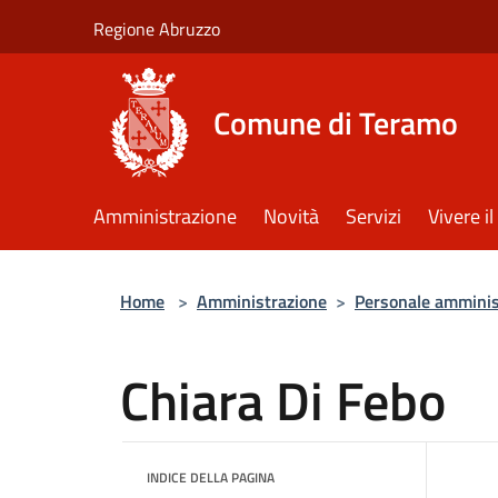
Salta al contenuto principale
Regione Abruzzo
Comune di Teramo
Amministrazione
Novità
Servizi
Vivere 
Home
>
Amministrazione
>
Personale amminis
Chiara Di Febo
INDICE DELLA PAGINA