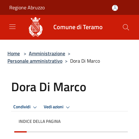
Salta al contenuto principale
Regione Abruzzo
Comune di Teramo
Home
>
Amministrazione
>
Personale amministrativo
>
Dora Di Marco
Dora Di Marco
Condividi
Vedi azioni
INDICE DELLA PAGINA