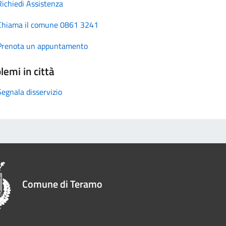
Richiedi Assistenza
Chiama il comune 0861 3241
Prenota un appuntamento
lemi in città
Segnala disservizio
Comune di Teramo