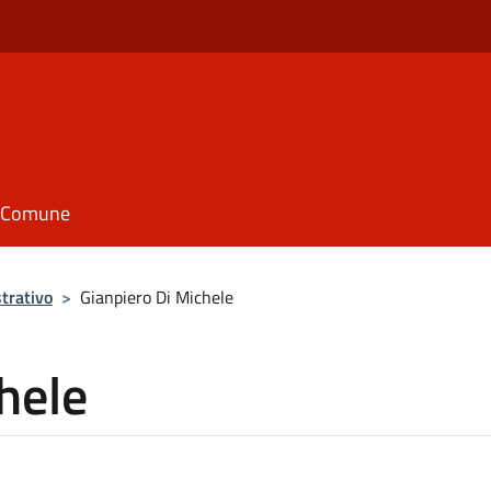
il Comune
trativo
>
Gianpiero Di Michele
hele