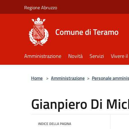
Salta al contenuto principale
Regione Abruzzo
Comune di Teramo
Amministrazione
Novità
Servizi
Vivere 
Home
>
Amministrazione
>
Personale amminis
Gianpiero Di Mic
INDICE DELLA PAGINA