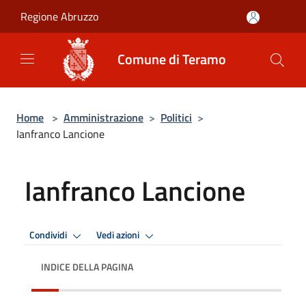
Salta al contenuto principale
Regione Abruzzo
Comune di Teramo
Home
>
Amministrazione
>
Politici
>
Ianfranco Lancione
Ianfranco Lancione
Condividi
Vedi azioni
INDICE DELLA PAGINA