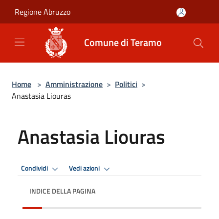
Salta al contenuto principale
Regione Abruzzo
Comune di Teramo
Home
>
Amministrazione
>
Politici
>
Anastasia Liouras
Anastasia Liouras
Condividi
Vedi azioni
INDICE DELLA PAGINA