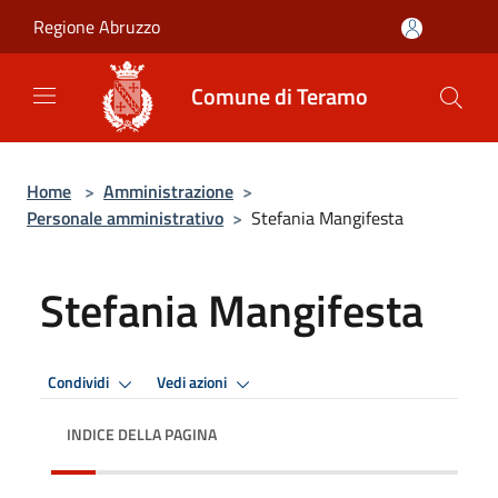
Salta al contenuto principale
Regione Abruzzo
Comune di Teramo
Home
>
Amministrazione
>
Personale amministrativo
>
Stefania Mangifesta
Stefania Mangifesta
Condividi
Vedi azioni
INDICE DELLA PAGINA