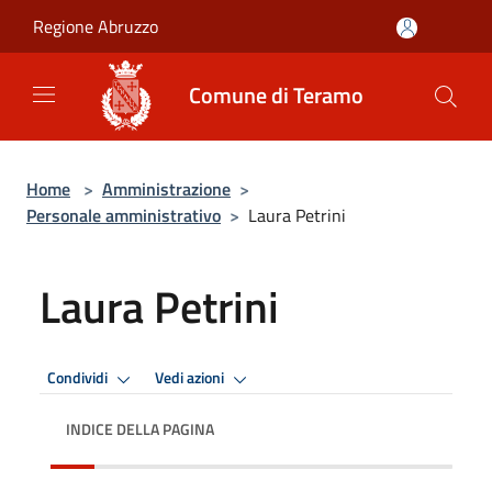
Salta al contenuto principale
Regione Abruzzo
Comune di Teramo
Home
>
Amministrazione
>
Personale amministrativo
>
Laura Petrini
Laura Petrini
Condividi
Vedi azioni
INDICE DELLA PAGINA