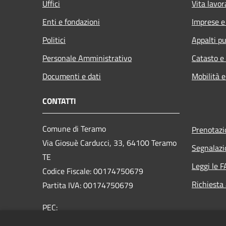
Uffici
Vita lavor
Enti e fondazioni
Imprese 
Politici
Appalti pu
Personale Amministrativo
Catasto e
Documenti e dati
Mobilità e
CONTATTI
Comune di Teramo
Prenotaz
Via Giosuè Carducci, 33, 64100 Teramo
Segnalazi
TE
Leggi le 
Codice Fiscale: 00174750679
Richiesta
Partita IVA: 00174750679
PEC:
affarigenerali@comune.teramo.pecpa.it