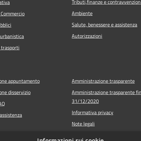
Tributi,finanze e contravvenzion
ativa
Ambiente
e Commercio
Salute, benessere e assistenza
bblici
Autorizzazioni
 urbanistica
 trasporti
ione appuntamento
Amministrazione trasparente
one disservizio
Amministrazione trasparente fin
31/12/2020
FAQ
Informativa privacy
 assistenza
Note legali
Dichiarazione di accessibilità
Informazioni sui cookie