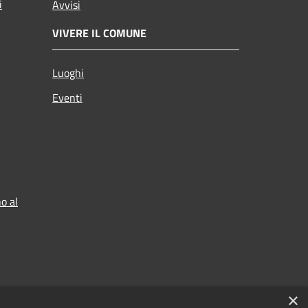
i
Avvisi
VIVERE IL COMUNE
Luoghi
Eventi
o al
×