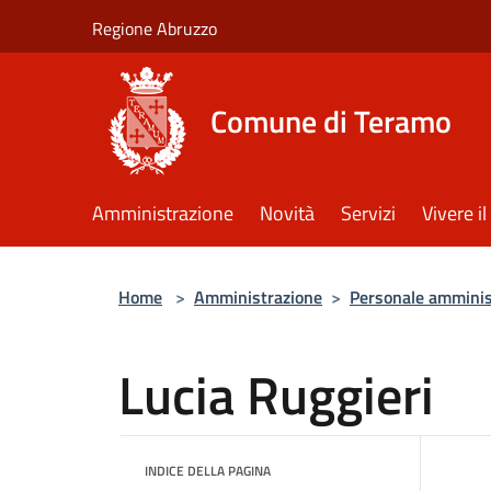
Salta al contenuto principale
Regione Abruzzo
Comune di Teramo
Amministrazione
Novità
Servizi
Vivere 
Home
>
Amministrazione
>
Personale amminis
Lucia Ruggieri
INDICE DELLA PAGINA