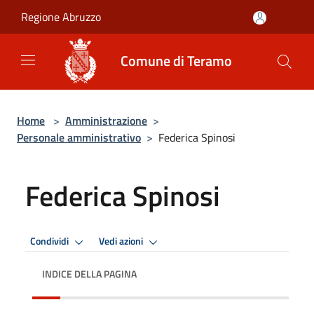
Salta al contenuto principale
Regione Abruzzo
Comune di Teramo
Home
>
Amministrazione
>
Personale amministrativo
>
Federica Spinosi
Federica Spinosi
Condividi
Vedi azioni
INDICE DELLA PAGINA