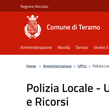
Salta al contenuto principale
Regione Abruzzo
Comune di Teramo
Amministrazione
Novità
Servizi
Vivere 
Home
>
Amministrazione
>
Uffici
>
Polizia Lo
Polizia Locale - 
e Ricorsi