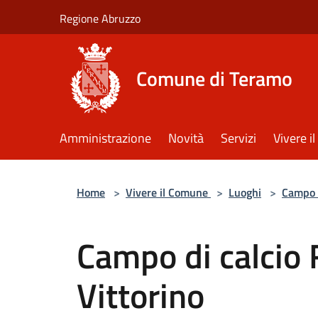
Salta al contenuto principale
Regione Abruzzo
Comune di Teramo
Amministrazione
Novità
Servizi
Vivere 
Home
>
Vivere il Comune
>
Luoghi
>
Campo 
Campo di calcio 
Vittorino