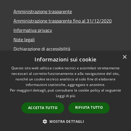
Amministrazione trasparente
Amministrazione trasparente fino al 31/12/2020
Informativa privacy
Note legali
Dichiarazione di accessibilità
×
Informazioni sui cookie
Questo sito web utilizza cookie tecnici e assimilati strettamente
necessari al corretto funzionamento e alla navigazione del sito,
RSS
Copyright © 2026 • Comune di
nonché un cookie tecnico analitico al solo fine di elaborare
Accessibilità
Teramo • Powered by
informazioni statistiche, aggregate e anonime.
Per maggiori dettagli, può consultare la cookie policy al seguente
Privacy
Municipium
Accesso
•
Leggi di più
Cookie
redazione
Mappa del sito
RIFIUTA TUTTO
ACCETTA TUTTO
Area riservata ai
dipendenti
MOSTRA DETTAGLI