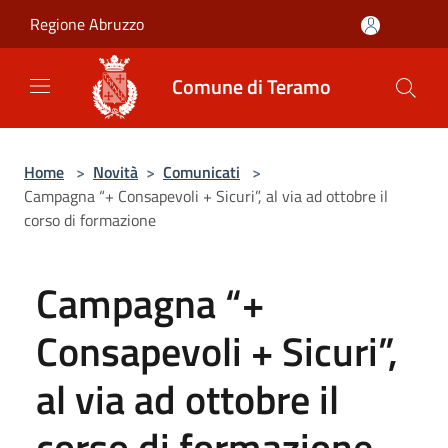
Salta al contenuto principale
Regione Abruzzo
Comune di Teramo
Home
>
Novità
>
Comunicati
>
Campagna “+ Consapevoli + Sicuri”, al via ad ottobre il
corso di formazione
Campagna “+
Consapevoli + Sicuri”,
al via ad ottobre il
corso di formazione