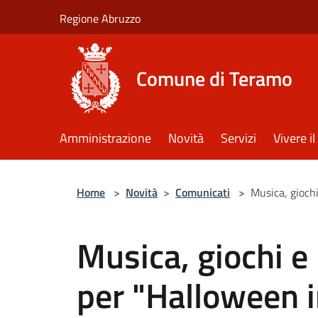
Salta al contenuto principale
Regione Abruzzo
Comune di Teramo
Amministrazione
Novità
Servizi
Vivere 
Home
>
Novità
>
Comunicati
>
Musica, giochi
Musica, giochi e 
per "Halloween i