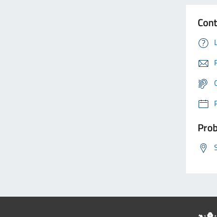
Cont
Prob