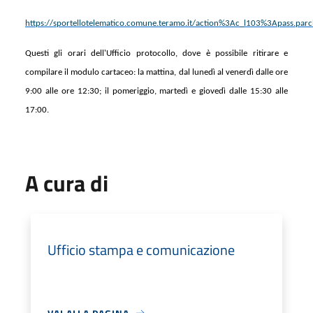
https://sportellotelematico.comune.teramo.it/action%3Ac_l103%3Apass.pa
Questi gli orari dell'Ufficio protocollo, dove è possibile ritirare e
compilare il modulo cartaceo: la mattina, dal lunedì al venerdì dalle ore
9:00 alle ore 12:30; il pomeriggio, martedì e giovedì dalle 15:30 alle
17:00.
A cura di
Ufficio stampa e comunicazione