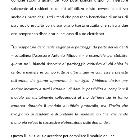
Comune stabilirà quanti dei 700 posti bianchi disponibili riservare
solamente ai residenti e quanti all’utilizzo misto, ovvero all’utilizzo
anche da parte degli altri utenti che potranno beneficiare di un’ora di
parcheggio gratuito con disco orario (sosta gratuita che salirà a due
ore, sempre con disco orario, nel caso di auto elettriche).
“
La mappatura della reale esigenza di parcheggi da parte dei residenti
– sottolinea l’Assessore Antonio Filipponi –
è essenziale per stabilire
quanti stalli bianchi riservare al parcheggio esclusivo di chi abita in
centro e mettere in campo tutte le altre iniziative connesse e previste
nell’ordine del giorno approvato in consiglio. Abbiamo deciso, per
andare incontro a tutti i cittadini, di dare la possibilità di compilare il
modulo sia digitalmente collegandosi al sito dell’ente sia in forma
cartacea ritirando il modulo all’Ufficio protocollo, ma l’invito che
rivolgiamo ai residenti è di preferire la modalità on line, che rende
molto più veloce la successiva elaborazione delle domande”.
Questo il link al quale accedere per compilare il modulo on line: