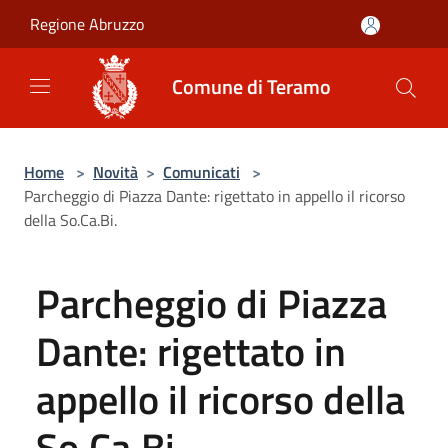
Salta al contenuto principale
Regione Abruzzo
Comune di Teramo
Home
>
Novità
>
Comunicati
>
Parcheggio di Piazza Dante: rigettato in appello il ricorso
della So.Ca.Bi.
Parcheggio di Piazza
Dante: rigettato in
appello il ricorso della
So.Ca.Bi.