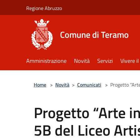
Salta al contenuto principale
Regione Abruzzo
Comune di Teramo
Amministrazione
Novità
Servizi
Vivere 
Home
>
Novità
>
Comunicati
>
Progetto “Arte
Progetto “Arte in
5B del Liceo Arti