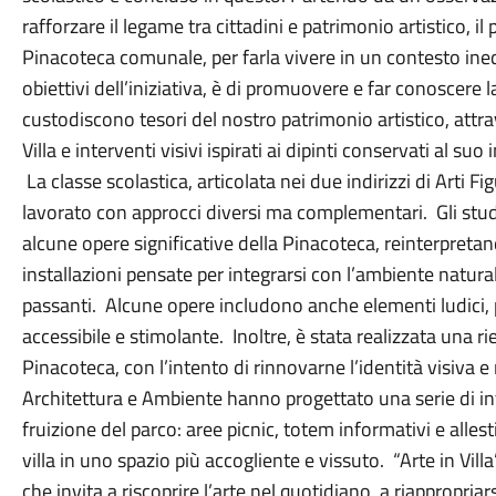
rafforzare il legame tra cittadini e patrimonio artistico, il
Pinacoteca comunale, per farla vivere in un contesto inedi
obiettivi dell’iniziativa, è di promuovere e far conoscere 
custodiscono tesori del nostro patrimonio artistico, attrav
Villa e interventi visivi ispirati ai dipinti conservati al suo
La classe scolastica, articolata nei due indirizzi di Arti F
lavorato con approcci diversi ma complementari. Gli stud
alcune opere significative della Pinacoteca, reinterpret
installazioni pensate per integrarsi con l’ambiente naturale
passanti. Alcune opere includono anche elementi ludici, 
accessibile e stimolante. Inoltre, è stata realizzata una ri
Pinacoteca, con l’intento di rinnovarne l’identità visiva e 
Architettura e Ambiente hanno progettato una serie di inte
fruizione del parco: aree picnic, totem informativi e alles
villa in uno spazio più accogliente e vissuto. “Arte in Vil
che invita a riscoprire l’arte nel quotidiano, a riappropria