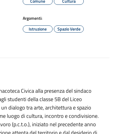
Comune
Cultura
Argomenti:
Istruzione
Spazio Verde
nacoteca Civica alla presenza del sindaco
agli studenti della classe 5B del Liceo
 un dialogo tra arte, architettura e spazio
me luogo di cultura, incontro e condivisione.
voro (p.c.t.o.), iniziato nel precedente anno
one attenta del territorio e dal desiderio di