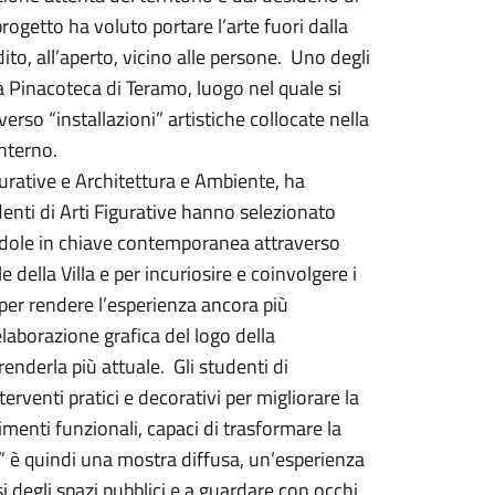
 progetto ha voluto portare l’arte fuori dalla
to, all’aperto, vicino alle persone. Uno degli
la Pinacoteca di Teramo, luogo nel quale si
erso “installazioni” artistiche collocate nella
 interno.
igurative e Architettura e Ambiente, ha
enti di Arti Figurative hanno selezionato
andole in chiave contemporanea attraverso
 della Villa e per incuriosire e coinvolgere i
per rendere l’esperienza ancora più
elaborazione grafica del logo della
renderla più attuale. Gli studenti di
rventi pratici e decorativi per migliorare la
timenti funzionali, capaci di trasformare la
la” è quindi una mostra diffusa, un’esperienza
rsi degli spazi pubblici e a guardare con occhi