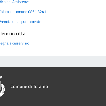
Richiedi Assistenza
Chiama il comune 0861 3241
Prenota un appuntamento
lemi in città
Segnala disservizio
Comune di Teramo