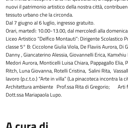
nuovi il patrimonio artistico della nostra città, contribue
tessuto urbano che la circonda.
Dal 7 giugno al 6 luglio, ingresso gratuito.
Orari, martedì: 10.00-13.00, dal mercoledì alla domenic
Liceo Artistico “Delfico Montauti”: Dirigente Scolastico Pro
classe 5° B: Ciccolone Giulia Viola, De Flaviis Aurora, Di 
Danny , Giancaterino Alessia, Giovannelli Erica, Kamxhiu
Medori Aurora, Monticelli Luisa Chiara, Pappagallo Elia, 
Ritch, Luna Giovanna, Rotelli Cristina, Salini Rita, Vassa
lavoro (p.c.t.o.) “Arte in villa” (La pinacoteca incontra l
Architettura ambiente Prof.ssa Rita di Gregorio; Arti fig
Dott.ssa Mariapaola Lupo.
A cura di